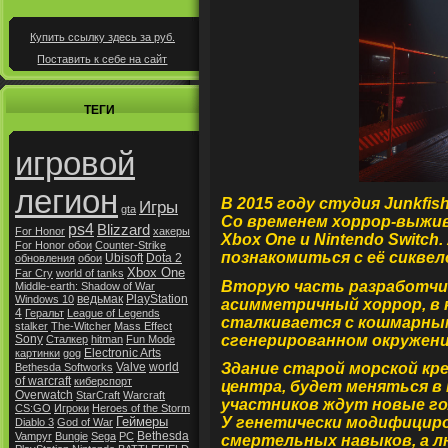
Купить ссылку здесь за
руб.
Поставить к себе на сайт
ТЕГИ
игровой
легион
В 2015 году студия Junkfi
Игры
gta
Со временем хоррор-выжива
ps4
Blizzard
For Honor
хакеры
Xbox One и Nintendo Switch
For Honor обои
Counter-Strike
познакомиться с её сиквело
Ubisoft
Dota 2
обновления
обои
Xbox One
Far Cry
world of tanks
Вторую часть разработчик
Middle-earth: Shadow of War
ведьмак
PlayStation
Windows 10
асимметричный хоррор, в
4
Геральт
League of Legends
сталкивается с кошмарны
stalker
The-Witcher
Mass Effect
сгенерированном окружени
Sony
Сталкер
hitman
Fun Mode
Electronic Arts
картинки
gog
Valve
world
Здание старой морской кр
Bethesda Softworks
of warcraft
киберспорт
центра, будет меняться в 
Overwatch
StarCraft
Warcraft
участников ждут новые г
CS:GO
Игроки
Heroes of the Storm
Геймеры
У генетически модифицир
Diablo 3
God of War
Bethesda
Vampyr
Bungie
Sega
РС
смертельных навыков, а л