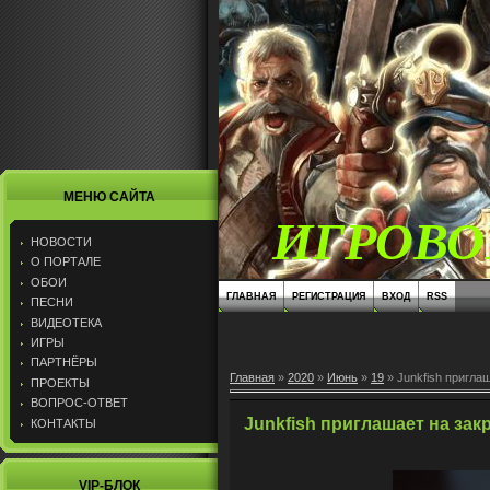
МЕНЮ САЙТА
ИГРОВО
НОВОСТИ
О ПОРТАЛЕ
ОБОИ
ГЛАВНАЯ
РЕГИСТРАЦИЯ
ВХОД
RSS
ПЕСНИ
ВИДЕОТЕКА
ИГРЫ
ПАРТНЁРЫ
Главная
»
2020
»
Июнь
»
19
» Junkfish пригла
ПРОЕКТЫ
ВОПРОС-ОТВЕТ
Junkfish приглашает на зак
КОНТАКТЫ
VIP-БЛОК