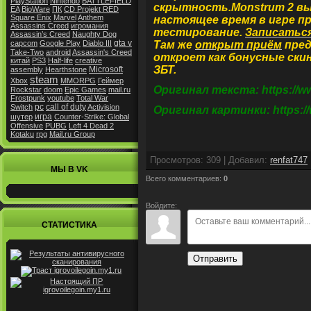
PlayStation
Nintendo
BATTLEFIELD
скрытность.Monstrum 2 в
EA
BioWare
ПК
CD Projekt RED
Square Enix
Marvel
Anthem
настоящее время в игре п
Assassins Creed
игромания
тестирование.
Записатьс
Assassin’s Creed
Naughty Dog
gta v
capcom
Google Play
Diablo III
Там же
открыт приём
пред
Take-Two
android
Assassin's Creed
откроет как бонусные скин
китай
PS3
Half-life
creative
ЗБТ.
Microsoft
assembly
Hearthstone
steam
Xbox
MMORPG
Геймер
Оригинал текста: https://ww
Rockstar
doom
Epic Games
mail.ru
Frostpunk
youtube
Total War
pc
call of duty
Switch
Activision
Оригинал картинки: https://
игра
шутер
Counter-Strike: Global
Offensive
PUBG
Left 4 Dead 2
Kotaku
rpg
Mail.ru Group
Просмотров
:
309
|
Добавил
:
renfat747
МЫ В VK
Всего комментариев
:
0
Войдите:
СТАТИСТИКА
Отправить