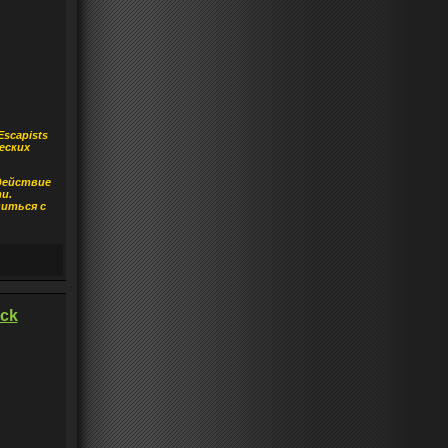
scapists
еских
действие
и.
иться с
ck