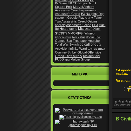
BioWare
ПК
CD Projekt RED
Square Enix
Marvel
Anthem
Assassins Creed
игромания
Assassin’s Creed
E3
Naughty Dog
gta v
capcom
Google Play
Take-
Two
Assassin's Creed:Origins
android
Assassin's Creed
PS3
Half-
Microsoft
life
Hearthstone
Xbox
steam
MMORPG
Геймер
персонажи
Rockstar
doom
Epic
Games
Бан
Frostpunk
youtube
pc
call of duty
Total War
Switch
игра
Activision
Infinity Ward
шутер
Counter-Strike: Global Offensive
Grand Theft Auto V
resident evil
PUBG
rpg
Mail.ru Group
EA продо
скидки.
МЫ В VK
На этот 
De
Ti
СТАТИСТИКА
Просмотро
В Civi