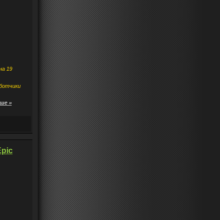
на 19
аботчики
ше »
Epic