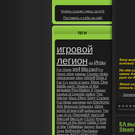
Купить ссылку здесь за
руб.
Поставить к себе на сайт
ТЕГИ
игровой
легион
Sony вып
Игры
gta
основой 
ps4
Blizzard
For Honor
For
На нём и
имени Ал
Honor обои
хакеры
Counter-Strike
руке он
Ubisoft
Dota 2
обновления
обои
Xbox One
Far Cry
world of tanks
Этот огр
Middle-earth: Shadow of War
консоль 
ведьмак
PlayStation 4
Геральт
League of Legends
stalker
The-
...
Читать
Sony
Witcher
Mass Effect
Сталкер
Electronic
Fun Mode
картинки
gog
Arts
Valve
Bethesda Softworks
Просмотров
world of warcraft
киберспорт
The
Overwatch
Last of Us
StarCraft
Warcraft
BlizzCon
CS:GO
Игроки
Heroes of the Storm
Diablo 3
God
EA вып
Геймеры
of War
Vampyr
Bungie
Steam
Bethesda
Sega
PlayStation
Nintendo
BATTLEFIELD
EA