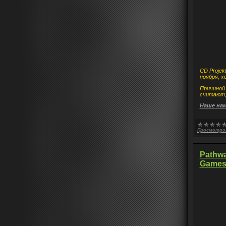
CD Projek
ноября, х
Причиной 
считают, 
Наше нам
Просмотро
Pathwa
Games