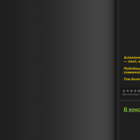
Activisi
— пазл, 
Подобным
сомнений
Тем боле
Просмотро
В конс