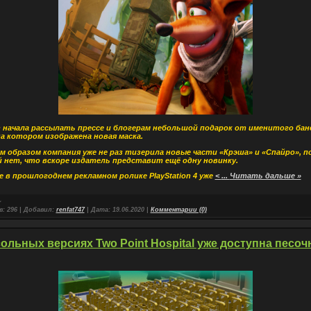
on начала рассылать прессе и блогерам небольшой подарок от именитого ба
на котором изображена новая маска.
 образом компания уже не раз тизерила новые части «Крэша» и «Спайро», 
 нет, что вскоре издатель представит ещё одну новинку.
е в прошлогоднем рекламном ролике PlayStation 4 уже
<
...
Читать дальше »
в:
296
|
Добавил:
renfat747
|
Дата:
19.06.2020
|
Комментарии (0)
ольных версиях Two Point Hospital уже доступна песоч