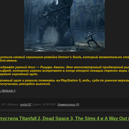
устила свежий скриншот ремейка Demon's Souls, который моментально ст
для мемов.
зображён ранний босс — Рыцарь башни. Это многометровый придворный ры
ьфред, которого игроки встречают в конце второй локации первого мира. 
 держит огромный щит.
омный щит и решили поменять на PlayStation 5, ведь, судя по ранним меркам
получилась рекордно высокой.
 дальше »
:
267
|
Добавил:
renfat747
|
Дата:
19.06.2020
|
Комментарии (0)
устила Titanfall 2, Dead Space 3, The Sims 4 и A Way Out 