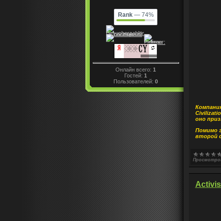
Rank
— 74%
Онлайн всего:
1
Гостей:
1
Пользователей:
0
Компания
Civiliza
оно приз
Помимо э
второй с
Просмотро
Activi