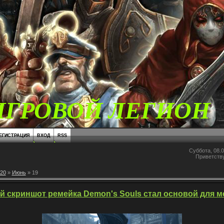
ИГРОВОЙ ЛЕГИОН
ЕГИСТРАЦИЯ
ВХОД
RSS
Суббота, 08.0
Приветств
20
»
Июнь
»
19
й скриншот ремейка Demon's Souls стал основой для 