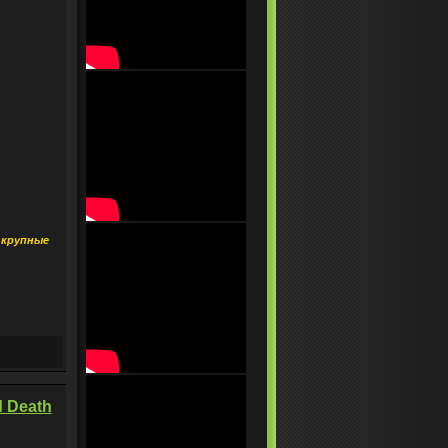
 крупные
d Death