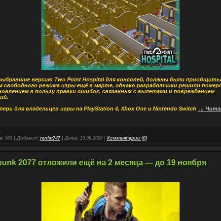
выбравшие версию Two Point Hospital для консолей, должны были приобщитьс
 свободного режима игры ещё в марте, однако разработчики
решили
пожер
овлением в пользу правки ошибок, связанных с вылетами и повреждением
ий.
ерь для владельцев игры на PlayStation 4, Xbox One и Nintendo Switch
...
Чита
в:
303
|
Добавил:
renfat747
|
Дата:
19.06.2020
|
Комментарии (0)
unk 2077 отложили ещё на 2 месяца — до 19 ноября