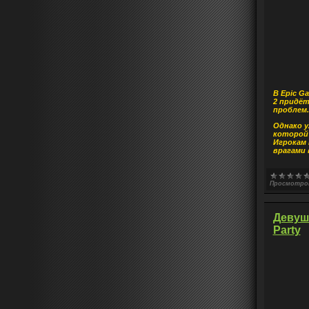
В Epic G
2 придёт
проблем.
Однако у
которой 
Игрокам 
врагами
Просмотро
Девуш
Party