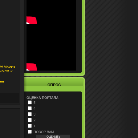
 Meier's
июня, и
ует
ОПРОС
ОЦЕНКА ПОРТАЛА
5
4
3
2
1
ПОЗОР ВАМ