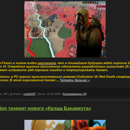
 Firaxis в новом видео
рассказала
, что в ближайшем будущем ждёт игроков Sid
tion VI. Очередное крупное бесплатное обновление разработчики выпустят 25 
вано исправить ряд игровых ошибок и отрегулировать баланс.
того, в РС-версии мультиплеерного режима Civilization VI: Red Death старт
езон. В этой королевской битве
...
Читать дальше »
в:
345
|
Добавил:
renfat747
|
Дата:
19.06.2020
|
Комментарии (0)
sion тизерит нового «Крэша Бандикута»