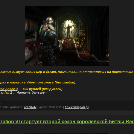
лжает выпуск своих игр в Steam, моментально отправляя их на достаточно
раз в магазине Valve появились (без скидки):
ad Space 3
— 499 рублей (999 рублей)
tanfall 2
...
Читать дальше »
в:
254
|
Добавил:
renfat747
|
Дата:
19.06.2020
|
Комментарии (0)
lization VI стартует второй сезон королевской битвы Re