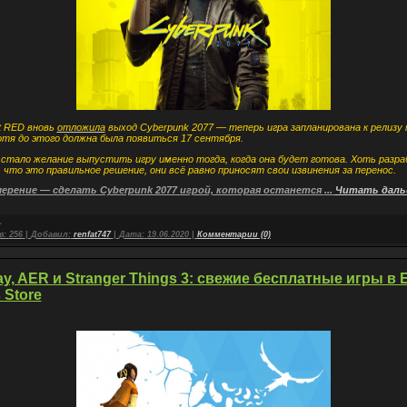
t RED вновь
отложила
выход Cyberpunk 2077 — теперь игра запланирована к релизу 
отя до этого должна была появиться 17 сентября.
стало желание выпустить игру именно тогда, когда она будет готова. Хоть разр
что это правильное решение, они всё равно приносят свои извинения за перенос.
ерение — сделать Cyberpunk 2077 игрой, которая останется
...
Читать даль
в:
256
|
Добавил:
renfat747
|
Дата:
19.06.2020
|
Комментарии (0)
y, AER и Stranger Things 3: свежие бесплатные игры в 
 Store