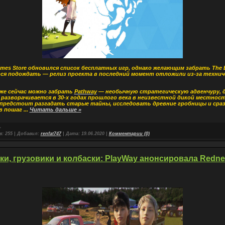
ames Store обновился список бесплатных игр, однако желающим забрать The E
ся подождать — релиз проекта в последний момент отложили из-за технич
же сейчас можно забрать
Pathway
— необычную стратегическую адвенчуру, 
разворачивается в 30-х годах прошлого века в неизвестной дикой местност
предстоит разгадать старые тайны, исследовать древние гробницы и сраз
 в пошаг
...
Читать дальше »
в:
255
|
Добавил:
renfat747
|
Дата:
19.06.2020
|
Комментарии (0)
ки, грузовики и колбаски: PlayWay анонсировала Redne