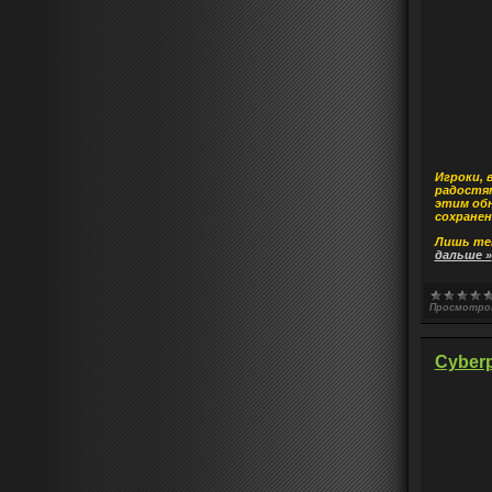
Игроки, 
радостям
этим обн
сохранен
Лишь теп
дальше »
Просмотро
Cyberp