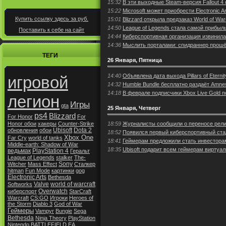
15:32
В эти выходные Steam-версия Fallout 4
15:22
Microsoft может приобрести Electronic Ar
Купить ссылку здесь за
руб.
15:01
Blizzard открыла предзаказ World of Warcra
14:50
League of Legends стала самой прибыль
Поставить к себе на сайт
14:44
Киберспортивная организация извинила
14:36
Мыслить порталами: спидраннер прошёл
ТЕГИ
26 Января, Пятница
14:40
Объявлена дата выхода Pillars of Eternity 
игровой
14:32
Humble Bundle бесплатно раздаёт Amnesia
14:18
В феврале подписчики Xbox Live Gold 
легион
Игры
gta
25 Января, Четверг
ps4
Blizzard
For Honor
For
18:59
Журналисты сообщили о переносе рели
Honor обои
хакеры
Counter-Strike
Ubisoft
Dota 2
обновления
обои
18:52
Появился первый киберспортивный ста
Xbox One
Far Cry
world of tanks
18:41
Геймерам предложили стать инвесторам
Middle-earth: Shadow of War
18:35
Ubisoft подарит всем геймерам виртуа
ведьмак
PlayStation 4
Геральт
League of Legends
stalker
The-
Sony
Witcher
Mass Effect
Сталкер
hitman
Fun Mode
картинки
gog
Electronic Arts
Bethesda
Valve
world of warcraft
Softworks
Overwatch
киберспорт
StarCraft
Warcraft
CS:GO
Игроки
Heroes of
the Storm
Diablo 3
God of War
Геймеры
Vampyr
Bungie
Sega
Bethesda
Ninja Theory
PlayStation
Nintendo
BATTLEFIELD
EA