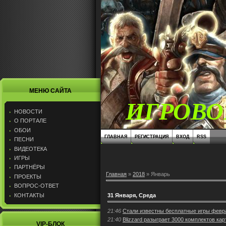
МЕНЮ САЙТА
ИГРОВО
НОВОСТИ
О ПОРТАЛЕ
ОБОИ
ГЛАВНАЯ
РЕГИСТРАЦИЯ
ВХОД
RSS
ПЕСНИ
ВИДЕОТЕКА
ИГРЫ
ПАРТНЁРЫ
Главная
»
2018
»
Январь
ПРОЕКТЫ
ВОПРОС-ОТВЕТ
КОНТАКТЫ
31 Января, Среда
21:46
Стали известны бесплатные игры февра
21:40
Blizzard разыграет 3000 комплектов кар
VIP-БЛОК