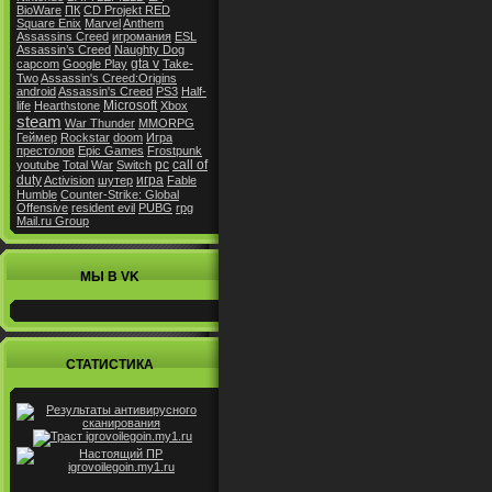
BioWare
ПК
CD Projekt RED
Square Enix
Marvel
Anthem
Assassins Creed
игромания
ESL
Assassin’s Creed
Naughty Dog
gta v
capcom
Google Play
Take-
Two
Assassin's Creed:Origins
android
Assassin's Creed
PS3
Half-
Microsoft
life
Hearthstone
Xbox
steam
War Thunder
MMORPG
Геймер
Rockstar
doom
Игра
престолов
Epic Games
Frostpunk
pc
call of
youtube
Total War
Switch
duty
игра
Activision
шутер
Fable
Humble
Counter-Strike: Global
Offensive
resident evil
PUBG
rpg
Mail.ru Group
МЫ В VK
СТАТИСТИКА