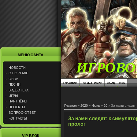
МЕНЮ САЙТА
ИГРОВО
НОВОСТИ
О ПОРТАЛЕ
ОБОИ
ГЛАВНАЯ
РЕГИСТРАЦИЯ
ВХОД
RSS
ПЕСНИ
ВИДЕОТЕКА
ИГРЫ
ПАРТНЁРЫ
Главная
»
2020
»
Июнь
»
20
» За нами следят:
ПРОЕКТЫ
ВОПРОС-ОТВЕТ
За нами следят: к симулят
КОНТАКТЫ
пролог
VIP-БЛОК