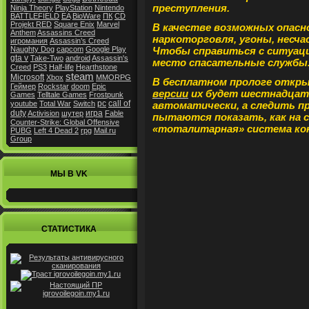
преступления.
Ninja Theory
PlayStation
Nintendo
BATTLEFIELD
EA
BioWare
ПК
CD
Projekt RED
Square Enix
Marvel
В качестве возможных опасн
Anthem
Assassins Creed
наркоторговля, угоны, несч
игромания
Assassin’s Creed
Чтобы справиться с ситуаци
Naughty Dog
capcom
Google Play
gta v
Take-Two
android
Assassin's
место спасательные службы
Creed
PS3
Half-life
Hearthstone
steam
Microsoft
Xbox
MMORPG
В бесплатном прологе откры
Геймер
Rockstar
doom
Epic
версии
их будет шестнадцат
Games
Telltale Games
Frostpunk
pc
call of
автоматически, а следить п
youtube
Total War
Switch
duty
игра
Activision
шутер
Fable
пытаются показать, как на 
Counter-Strike: Global Offensive
«тоталитарная» система ко
PUBG
Left 4 Dead 2
rpg
Mail.ru
Group
МЫ В VK
СТАТИСТИКА