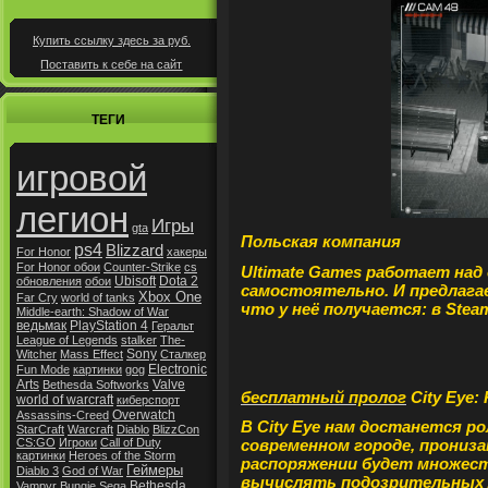
Купить ссылку здесь за
руб.
Поставить к себе на сайт
ТЕГИ
игровой
легион
Игры
gta
Польская компания
ps4
Blizzard
For Honor
хакеры
For Honor обои
Counter-Strike
cs
Ultimate Games
работает над 
Ubisoft
Dota 2
обновления
обои
самостоятельно.
И предлага
Xbox One
Far Cry
world of tanks
что у неё получается: в
Stea
Middle-earth: Shadow of War
ведьмак
PlayStation 4
Геральт
League of Legends
stalker
The-
Sony
Witcher
Mass Effect
Сталкер
Electronic
Fun Mode
картинки
gog
Arts
Valve
Bethesda Softworks
бесплатный пролог
City Eye:
world of warcraft
киберспорт
Overwatch
Assassins-Creed
В
City Eye
нам достанется ро
StarCraft
Warcraft
Diablo
BlizzCon
CS:GO
Игроки
Call of Duty
современном городе, прониз
картинки
Heroes of the Storm
распоряжении будет множест
Геймеры
Diablo 3
God of War
вычислять подозрительных
Bethesda
Vampyr
Bungie
Sega