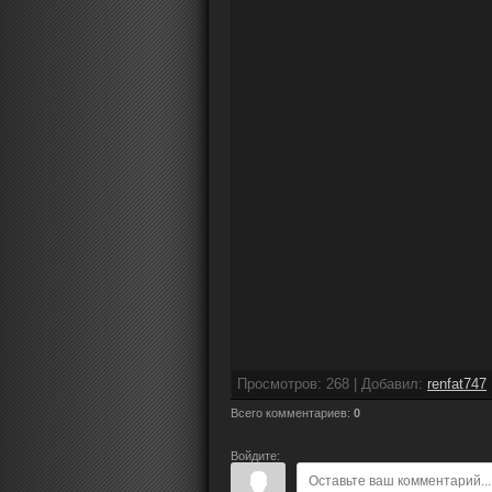
Просмотров
:
268
|
Добавил
:
renfat747
Всего комментариев
:
0
Войдите: