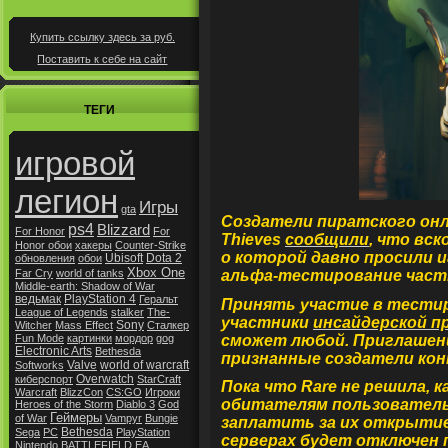
Купить ссылку здесь за
руб.
Поставить к себе на сайт
ТЕГИ
игровой
легион
Игры
gta
Создатели пиратского онл
ps4
Blizzard
For Honor
For
Thieves
сообщили
, что вск
Honor обои
хакеры
Counter-Strike
о которой давно просили 
Ubisoft
Dota 2
обновления
обои
Xbox One
альфа-тестирование част
Far Cry
world of tanks
Middle-earth: Shadow of War
ведьмак
PlayStation 4
Геральт
Принять участие в тести
League of Legends
stalker
The-
участники
инсайдерской 
Sony
Witcher
Mass Effect
Сталкер
сможет любой. Приглашени
Fun Mode
картинки
мордор
gog
Electronic Arts
Bethesda
признанные создатели ко
Valve
world of warcraft
Softworks
Overwatch
киберспорт
StarCraft
Пока что Rare не решила,
Warcraft
BlizzCon
CS:GO
Игроки
обитателям пользовательс
Heroes of the Storm
Diablo 3
God
Геймеры
of War
Vampyr
Bungie
заплатить за их открытие
Bethesda
Sega
РС
PlayStation
серверах будет отключен 
Nintendo
BATTLEFIELD
EA