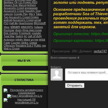
золото или поднять репу
BioWare
ПК
CD Projekt RED
Square Enix
Marvel
Anthem
Assassins Creed
игромания
Основное предназначение 
Assassin’s Creed
Naughty Dog
разработчики Sea of ​​Thie
gta v
capcom
Google Play
Take-
Two
Assassin's Creed:Origins
проведения различных тур
android
Assassin's Creed
китай
хотят поддержать тех, к
Microsoft
PS3
Half-life
Hearthstone
занятий для игроков.
steam
Xbox
MMORPG
Геймер
Rockstar
doom
Игра престолов
Epic Games
Frostpunk
youtube
Оригинал текста: https://ww
pc
call of duty
Total War
Switch
игра
Activision
Infinity Ward
шутер
Оригинал картинки: https://
Fable
Counter-Strike: Global
Offensive
Resident Evil 2
PUBG
rpg
Mail.ru Group
Просмотров
:
289
|
Добавил
:
renfat747
Всего комментариев
:
0
МЫ В VK
Войдите:
СТАТИСТИКА
Отправить