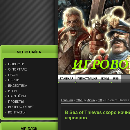
МЕНЮ САЙТА
ИГРОВО
НОВОСТИ
О ПОРТАЛЕ
ОБОИ
ГЛАВНАЯ
РЕГИСТРАЦИЯ
ВХОД
RSS
ПЕСНИ
ВИДЕОТЕКА
ИГРЫ
ПАРТНЁРЫ
Главная
»
2020
»
Июнь
»
28
» В Sea of Thieve
ПРОЕКТЫ
ВОПРОС-ОТВЕТ
В Sea of Thieves скоро нач
КОНТАКТЫ
серверов
VIP-БЛОК