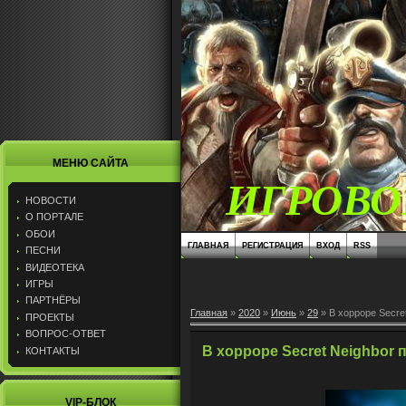
МЕНЮ САЙТА
ИГРОВО
НОВОСТИ
О ПОРТАЛЕ
ОБОИ
ГЛАВНАЯ
РЕГИСТРАЦИЯ
ВХОД
RSS
ПЕСНИ
ВИДЕОТЕКА
ИГРЫ
ПАРТНЁРЫ
Главная
»
2020
»
Июнь
»
29
» В хорроре Secre
ПРОЕКТЫ
ВОПРОС-ОТВЕТ
В хорроре Secret Neighbor
КОНТАКТЫ
VIP-БЛОК