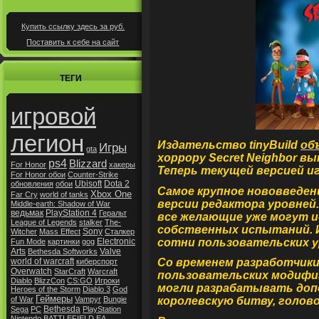
Купить ссылку здесь за
руб.
Поставить к себе на сайт
ТЕГИ
игровой
легион
Издательство tinyBuild
об
Игры
gta
хоррору Secret Neighbor в
ps4
Blizzard
For Honor
хакеры
Теперь текущей версией иг
For Honor обои
Counter-Strike
Ubisoft
Dota 2
обновления
обои
Самое крупное нововведен
Xbox One
Far Cry
world of tanks
версии редактора уровней
Middle-earth: Shadow of War
ведьмак
PlayStation 4
Геральт
все желающие уже могут и
League of Legends
stalker
The-
собственных испытаний. И
Sony
Witcher
Mass Effect
Сталкер
сотни пользовательских у
Electronic
Fun Mode
картинки
gog
Arts
Valve
Bethesda Softworks
world of warcraft
Со временем разработчик
киберспорт
Overwatch
StarCraft
Warcraft
пользовательских модифи
Diablo
BlizzCon
CS:GO
Игроки
могли разрабатывать доп
Heroes of the Storm
Diablo 3
God
Геймеры
of War
Vampyr
Bungie
королевскую битву, голово
Bethesda
Sega
РС
PlayStation
Nintendo
BATTLEFIELD
EA