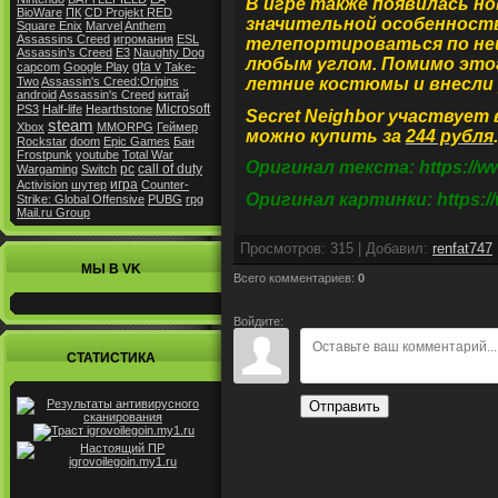
В игре также появилась н
BioWare
ПК
CD Projekt RED
значительной особенность
Square Enix
Marvel
Anthem
Assassins Creed
игромания
ESL
телепортироваться по ней
Assassin’s Creed
E3
Naughty Dog
любым углом. Помимо это
gta v
capcom
Google Play
Take-
летние костюмы и внесли р
Two
Assassin's Creed:Origins
android
Assassin's Creed
китай
Microsoft
PS3
Half-life
Hearthstone
Secret Neighbor участвует 
steam
Xbox
MMORPG
Геймер
можно купить за
244 рубля
.
Rockstar
doom
Epic Games
Бан
Frostpunk
youtube
Total War
Оригинал текста: https://ww
pc
call of duty
Wargaming
Switch
игра
Activision
шутер
Counter-
Оригинал картинки: https://
Strike: Global Offensive
PUBG
rpg
Mail.ru Group
Просмотров
:
315
|
Добавил
:
renfat747
МЫ В VK
Всего комментариев
:
0
Войдите:
СТАТИСТИКА
Отправить