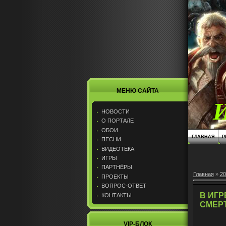
МЕНЮ САЙТА
НОВОСТИ
О ПОРТАЛЕ
ОБОИ
ГЛАВНАЯ
Р
ПЕСНИ
ВИДЕОТЕКА
ИГРЫ
ПАРТНЁРЫ
Главная
»
20
ПРОЕКТЫ
ВОПРОС-ОТВЕТ
В ИГР
КОНТАКТЫ
СМЕР
VIP-БЛОК