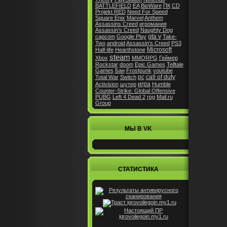
BATTLEFIELD
EA
BioWare
ПК
CD
Projekt RED
Need For Speed
Square Enix
Marvel
Anthem
Assassins Creed
игромания
Assassin’s Creed
Naughty Dog
gta v
capcom
Google Play
Take-
Two
android
Assassin's Creed
PS3
Microsoft
Half-life
Hearthstone
steam
Xbox
MMORPG
Геймер
Rockstar
doom
Epic Games
Telltale
Games
Бан
Frostpunk
youtube
pc
call of duty
Total War
Switch
игра
Activision
шутер
Humble
Counter-Strike: Global Offensive
PUBG
Left 4 Dead 2
rpg
Mail.ru
Group
МЫ В VK
СТАТИСТИКА