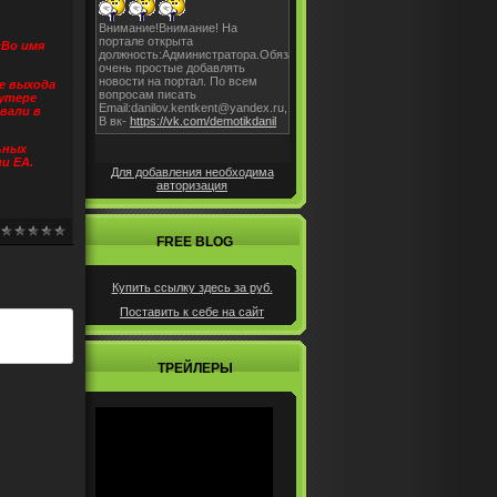
«Во имя
е выхода
шутере
вали в
ьных
и EA.
Для добавления необходима
авторизация
FREE BLOG
Купить ссылку здесь за
руб.
Поставить к себе на сайт
ТРЕЙЛЕРЫ