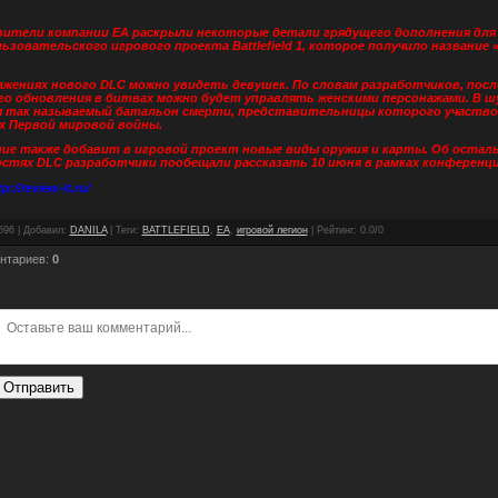
ители компании EA раскрыли некоторые детали грядущего дополнения для
ьзовательского игрового проекта Battlefield 1, которое получило название 
ажениях нового DLC можно увидеть девушек. По словам разработчиков, посл
го обновления в битвах можно будет управлять женскими персонажами. В 
 так называемый батальон смерти, представительницы которого участво
х Первой мировой войны.
ие также добавит в игровой проект новые виды оружия и карты. Об остал
стях DLC разработчики пообещали рассказать 10 июня в рамках конференци
tp://review-it.ru/
696
|
Добавил
:
DANILA
|
Теги
:
BATTLEFIELD
,
EA
,
игровой легион
|
Рейтинг
:
0.0
/
0
нтариев
:
0
Отправить