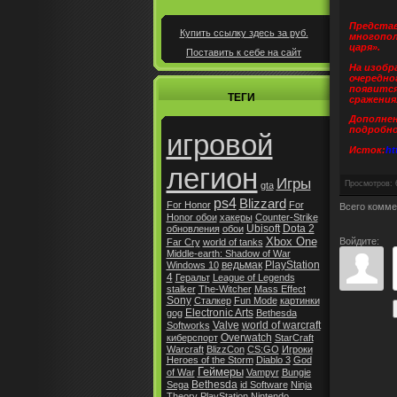
Представ
Купить ссылку здесь за
руб.
многопол
царя».
Поставить к себе на сайт
На изобр
очередно
появится
ТЕГИ
сражения
Дополнен
подробно
игровой
Исток:
ht
легион
Игры
Просмотров
:
gta
ps4
Blizzard
For Honor
For
Всего комме
Honor обои
хакеры
Counter-Strike
Ubisoft
Dota 2
обновления
обои
Xbox One
Войдите:
Far Cry
world of tanks
Middle-earth: Shadow of War
ведьмак
PlayStation
Windows 10
4
Геральт
League of Legends
stalker
The-Witcher
Mass Effect
Sony
Сталкер
Fun Mode
картинки
Electronic Arts
gog
Bethesda
Valve
world of warcraft
Softworks
Overwatch
киберспорт
StarCraft
Warcraft
BlizzCon
CS:GO
Игроки
Heroes of the Storm
Diablo 3
God
Геймеры
of War
Vampyr
Bungie
Bethesda
Sega
id Software
Ninja
Theory
PlayStation
Nintendo