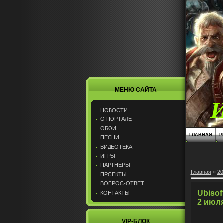
МЕНЮ САЙТА
НОВОСТИ
О ПОРТАЛЕ
ОБОИ
ГЛАВНАЯ
Р
ПЕСНИ
ВИДЕОТЕКА
ИГРЫ
ПАРТНЁРЫ
Главная
»
20
ПРОЕКТЫ
ВОПРОС-ОТВЕТ
Ubisof
КОНТАКТЫ
2 июл
VIP-БЛОК