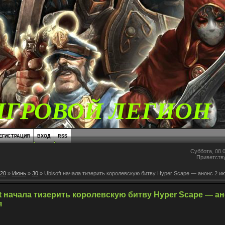
ИГРОВОЙ ЛЕГИОН
ЕГИСТРАЦИЯ
ВХОД
RSS
Суббота, 08.0
Приветств
20
»
Июнь
»
30
» Ubisoft начала тизерить королевскую битву Hyper Scape — анонс 2 и
t начала тизерить королевскую битву Hyper Scape — а
я