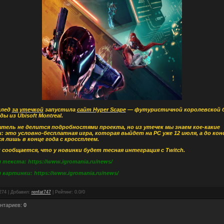
след
за утечкой
запустила
сайт Hyper Scape
— футуристичной королевской
ы из Ubisoft Montreal.
атель не делится подробностями проекта, но из утечек мы знаем кое-какие
: это условно-бесплатная игра, которая выйдет на РС уже 12 июля, а до кон
я лишь в конце года с кроссплеем.
 сообщается, что у новинки будет тесная интеграция с Twitch.
текста: https://www.igromania.ru/news/
картинки: https://www.igromania.ru/news/
274
|
Добавил
:
renfat747
|
Рейтинг
:
0.0
/
0
нтариев
:
0