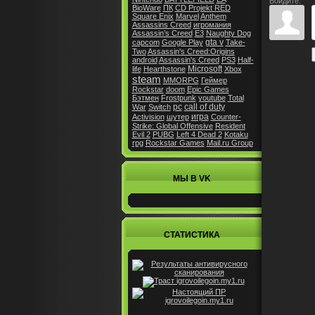
Войдите:
BioWare
ПК
CD Projekt RED
Square Enix
Marvel
Anthem
Assassins Creed
игромания
Assassin’s Creed
E3
Naughty Dog
gta v
capcom
Google Play
Take-
Two
Assassin's Creed:Origins
android
Assassin's Creed
PS3
Half-
Microsoft
life
Hearthstone
Xbox
steam
MMORPG
Геймер
Rockstar
doom
Epic Games
Бэтмен
Frostpunk
youtube
Total
pc
call of duty
War
Switch
игра
Activision
шутер
Counter-
Strike: Global Offensive
Resident
Evil 2
PUBG
Left 4 Dead 2
Kotaku
rpg
Rockstar Games
Mail.ru Group
МЫ В VK
СТАТИСТИКА