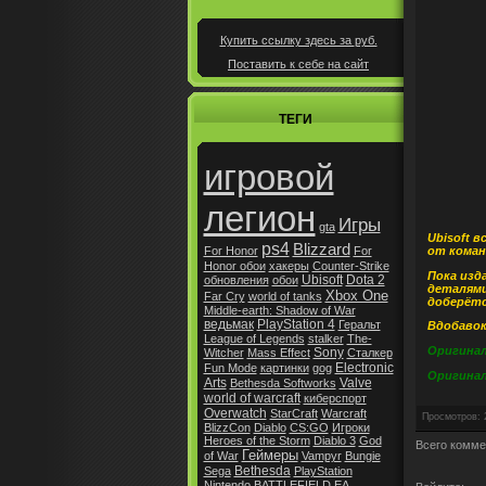
Купить ссылку здесь за
руб.
Поставить к себе на сайт
ТЕГИ
игровой
легион
Игры
gta
Ubisoft в
ps4
Blizzard
от команд
For Honor
For
Honor обои
хакеры
Counter-Strike
Пока изд
Ubisoft
Dota 2
обновления
обои
деталями
Xbox One
Far Cry
world of tanks
доберётс
Middle-earth: Shadow of War
ведьмак
PlayStation 4
Геральт
Вдобавок
League of Legends
stalker
The-
Оригинал 
Sony
Witcher
Mass Effect
Сталкер
Electronic
Fun Mode
картинки
gog
Оригинал 
Arts
Valve
Bethesda Softworks
world of warcraft
киберспорт
Overwatch
StarCraft
Warcraft
Просмотров
:
BlizzCon
Diablo
CS:GO
Игроки
Heroes of the Storm
Diablo 3
God
Всего комме
Геймеры
of War
Vampyr
Bungie
Bethesda
Sega
PlayStation
Nintendo
BATTLEFIELD
EA