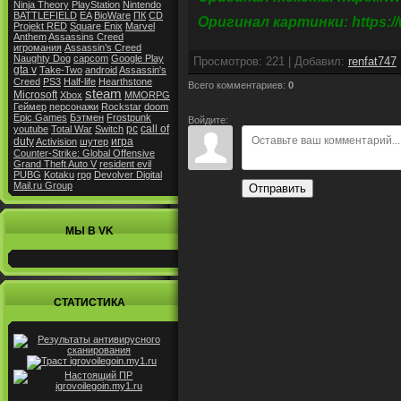
Ninja Theory
PlayStation
Nintendo
BATTLEFIELD
EA
BioWare
ПК
CD
Оригинал картинки: https://
Projekt RED
Square Enix
Marvel
Anthem
Assassins Creed
игромания
Assassin’s Creed
Naughty Dog
capcom
Google Play
Просмотров
:
221
|
Добавил
:
renfat747
gta v
Take-Two
android
Assassin's
Creed
PS3
Half-life
Hearthstone
Всего комментариев
:
0
steam
Microsoft
Xbox
MMORPG
Геймер
персонажи
Rockstar
doom
Epic Games
Бэтмен
Frostpunk
Войдите:
pc
call of
youtube
Total War
Switch
duty
игра
Activision
шутер
Counter-Strike: Global Offensive
Grand Theft Auto V
resident evil
PUBG
Kotaku
rpg
Devolver Digital
Mail.ru Group
Отправить
МЫ В VK
СТАТИСТИКА