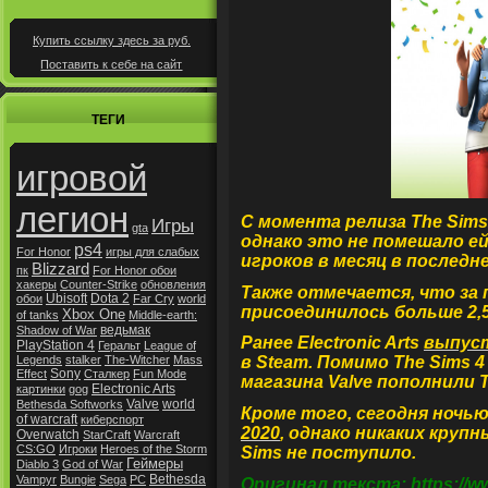
Купить ссылку здесь за
руб.
Поставить к себе на сайт
ТЕГИ
игровой
легион
С момента релиза The Sims
Игры
gta
однако это не помешало е
ps4
For Honor
игры для слабых
игроков в месяц в последн
Blizzard
пк
For Honor обои
хакеры
Counter-Strike
обновления
Также отмечается, что за 
Ubisoft
Dota 2
обои
Far Cry
world
присоединилось больше 2,5
Xbox One
of tanks
Middle-earth:
ведьмак
Shadow of War
Ранее Electronic Arts
выпус
PlayStation 4
Геральт
League of
Legends
stalker
The-Witcher
Mass
в Steam. Помимо The Sims 
Sony
Effect
Сталкер
Fun Mode
магазина Valve пополнили Tit
Electronic Arts
картинки
gog
Valve
world
Bethesda Softworks
Кроме того, сегодня ночью
of warcraft
киберспорт
2020
, однако никаких круп
Overwatch
StarCraft
Warcraft
CS:GO
Игроки
Heroes of the Storm
Sims не поступило.
Геймеры
Diablo 3
God of War
Bethesda
Vampyr
Bungie
Sega
РС
Оригинал текста: https://ww