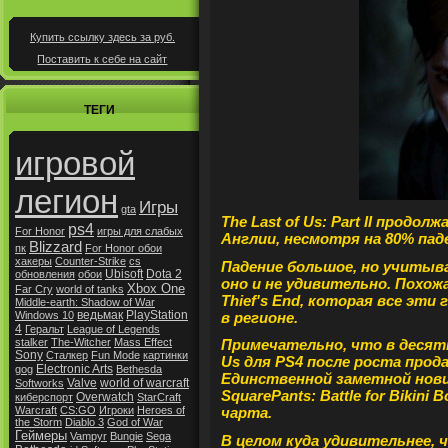
Купить ссылку здесь за
руб.
Поставить к себе на сайт
ТЕГИ
игровой
легион
Игры
gta
The Last of Us: Part II продол
ps4
For Honor
игры для слабых
Англии, несмотря на 80% пад
Blizzard
пк
For Honor обои
хакеры
Counter-Strike
cs
Падение большое, но учитыва
Ubisoft
Dota 2
обновления
обои
оно и не удивительно. Похожа
Xbox One
Far Cry
world of tanks
Thief's End, которая все эти
Middle-earth: Shadow of War
ведьмак
PlayStation
в регионе.
Windows 10
4
Геральт
League of Legends
stalker
The-Witcher
Mass Effect
Примечательно, что в десятк
Sony
Сталкер
Fun Mode
картинки
Us для PS4 после роста прода
Electronic Arts
gog
Bethesda
Единственной заметной нови
Valve
world of warcraft
Softworks
SquarePants: Battle for Bikin
Overwatch
киберспорт
StarCraft
Warcraft
CS:GO
Игроки
Heroes of
чарта.
the Storm
Diablo 3
God of War
Геймеры
Vampyr
Bungie
Sega
В целом куда удивительнее, 