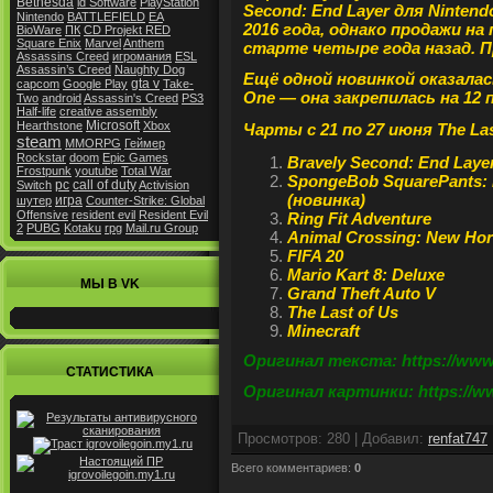
Bethesda
id Software
PlayStation
Second: End Layer для Ninten
Nintendo
BATTLEFIELD
EA
2016 года, однако продажи на
BioWare
ПК
CD Projekt RED
Square Enix
Marvel
Anthem
старте четыре года назад. П
Assassins Creed
игромания
ESL
Assassin’s Creed
Naughty Dog
Ещё одной новинкой оказалась
gta v
capcom
Google Play
Take-
One — она закрепилась на 12 
Two
android
Assassin's Creed
PS3
Half-life
creative assembly
Microsoft
Hearthstone
Xbox
Чарты с 21 по 27 июня
The Las
steam
MMORPG
Геймер
Rockstar
doom
Epic Games
Bravely Second: End Laye
Frostpunk
youtube
Total War
SpongeBob SquarePants: Ba
pc
call of duty
Switch
Activision
(новинка)
игра
шутер
Counter-Strike: Global
Offensive
resident evil
Resident Evil
Ring Fit Adventure
2
PUBG
Kotaku
rpg
Mail.ru Group
Animal Crossing: New Hor
FIFA 20
Mario Kart 8: Deluxe
МЫ В VK
Grand Theft Auto V
The Last of Us
Minecraft
Оригинал текста: https://www.
СТАТИСТИКА
Оригинал картинки: https://ww
Просмотров
:
280
|
Добавил
:
renfat747
Всего комментариев
:
0