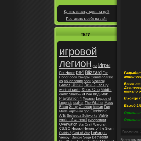
Купить ссылку здесь за
руб.
Поставить к себе на сайт
ТЕГИ
игровой
легион
Игры
gta
ps4
Blizzard
Разработ
For Honor
For
антологи
Honor обои
хакеры
Counter-Strike
cs
обновления
обои
Visceral
Всего лю
Ubisoft
Dota 2
Games
Far Cry
Два перс
Xbox One
world of tanks
Middle-
тяжело 
ведьмак
earth: Shadow of War
PlayStation 4
В конце 
Геральт
League of
Legends
stalker
The-Witcher
Mass
Выход Lit
Sony
Effect
Сталкер
hitman
Fun
Electronic
Mode
картинки
gog
Оригинал 
Arts
Valve
Bethesda Softworks
world of warcraft
Оригинал 
киберспорт
Overwatch
StarCraft
Warcraft
CS:GO
Игроки
Heroes of the Storm
Просмотров
:
Геймеры
Diablo 3
God of War
Bethesda
Vampyr
Bungie
Sega
Всего комме