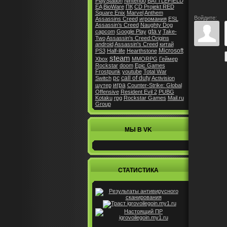
PlayStation
Nintendo
BATTLEFIELD
EA
BioWare
ПК
CD Projekt RED
Square Enix
Marvel
Anthem
Войдите:
Assassins Creed
игромания
ESL
Assassin’s Creed
Naughty Dog
gta v
capcom
Google Play
Take-
Two
Assassin's Creed:Origins
android
Assassin's Creed
китай
Microsoft
PS3
Half-life
Hearthstone
steam
Xbox
MMORPG
Геймер
Rockstar
doom
Epic Games
Frostpunk
youtube
Total War
pc
call of duty
Switch
Activision
игра
шутер
Counter-Strike: Global
Offensive
Resident Evil 2
PUBG
Kotaku
rpg
Rockstar Games
Mail.ru
Group
МЫ В VK
СТАТИСТИКА