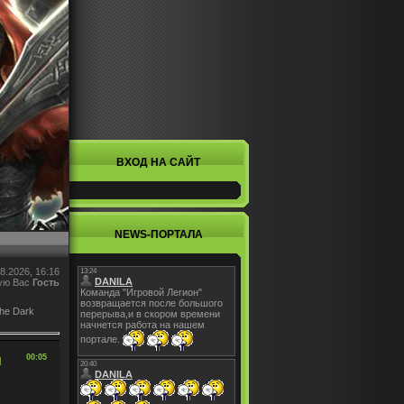
ВХОД НА САЙТ
NEWS-ПОРТАЛА
8.2026, 16:16
ую Вас
Гость
he Dark
й
00:05