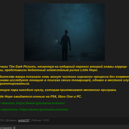
чики The Dark Pictures, несмотря на недавний перенос второй главы хоррор-
и, представили дебютный геймплейный ролик Little Hope.
бителям жанра показали семь минут чистого игрового процесса без коммен
онажа исследуют локацию в поисках своих товарищей, однако в местной глу
ориентироваться.
концов пара находит куклу, которая притягивает местного призрака.
tle Hope ожидается осенью на PS4, Xbox One и РС.
текста: https://www.igromania.ru/news/
картинки: https://www.igromania.ru/news/
234
|
Добавил
:
renfat747
|
Рейтинг
:
0.0
/
0
нтариев
:
0