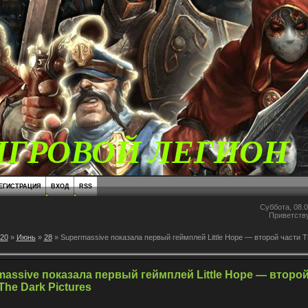
ИГРОВОЙ ЛЕГИОН
ЕГИСТРАЦИЯ
ВХОД
RSS
Суббота, 08.0
Приветств
20
»
Июнь
»
28
» Supermassive показала первый геймплей Little Hope — второй части T
assive показала первый геймплей Little Hope — второ
The Dark Pictures