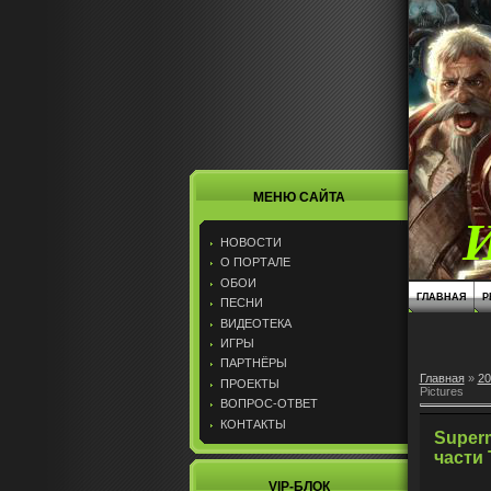
МЕНЮ САЙТА
НОВОСТИ
О ПОРТАЛЕ
ОБОИ
ГЛАВНАЯ
Р
ПЕСНИ
ВИДЕОТЕКА
ИГРЫ
ПАРТНЁРЫ
Главная
»
20
ПРОЕКТЫ
Pictures
ВОПРОС-ОТВЕТ
КОНТАКТЫ
Superm
части 
VIP-БЛОК