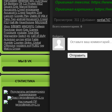
PlayStation
Nintendo
BATTLEFIELD
Оригинал текста: https://www.
EA
BioWare
ПК
CD Projekt RED
Square Enix
Marvel
Anthem
Оригинал картинки: https://ww
Assassins Creed
игромания
Assassin’s Creed
Naughty Dog
gta v
capcom
Google Play
Diablo III
Take-Two
android
Assassin's Creed
Просмотров
:
311
|
Добавил
:
renfat747
Microsoft
PS3
Half-life
Hearthstone
steam
Xbox
MMORPG
Геймер
Всего комментариев
:
0
Rockstar
doom
Epic Games
Frostpunk
youtube
Total War
pc
call of duty
Wargaming
Switch
Войдите:
игра
Activision
шутер
Fable
Humble
Counter-Strike: Global
Offensive
resident evil
PUBG
rpg
Mail.ru Group
Отправить
МЫ В VK
СТАТИСТИКА