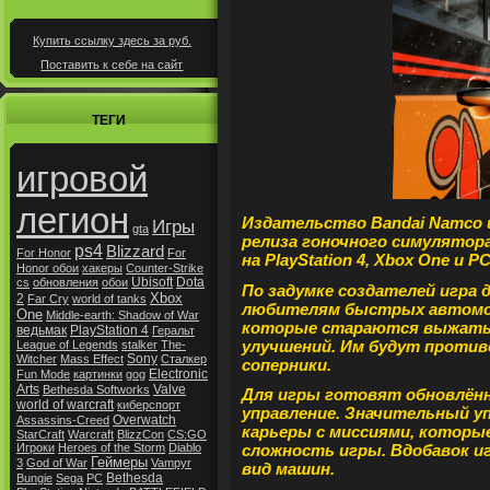
Купить ссылку здесь за
руб.
Поставить к себе на сайт
ТЕГИ
игровой
легион
Издательство Bandai Namco и
Игры
gta
релиза гоночного симулятора
ps4
Blizzard
For Honor
For
на PlayStation 4, Xbox One и PC
Honor обои
хакеры
Counter-Strike
Ubisoft
Dota
cs
обновления
обои
По задумке создателей игра 
Xbox
2
Far Cry
world of tanks
любителям быстрых автомоб
One
Middle-earth: Shadow of War
которые стараются выжать 
ведьмак
PlayStation 4
Геральт
улучшений. Им будут проти
League of Legends
stalker
The-
Sony
Witcher
Mass Effect
Сталкер
соперники.
Electronic
Fun Mode
картинки
gog
Arts
Valve
Bethesda Softworks
Для игры готовят обновлённ
world of warcraft
киберспорт
управление. Значительный у
Overwatch
Assassins-Creed
карьеры с миссиями, которы
StarCraft
Warcraft
BlizzCon
CS:GO
Игроки
Heroes of the Storm
Diablo
сложность игры. Вдобавок и
Геймеры
3
God of War
Vampyr
вид машин.
Bethesda
Bungie
Sega
РС