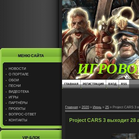
МЕНЮ САЙТА
ИГРОВО
НОВОСТИ
О ПОРТАЛЕ
ОБОИ
ГЛАВНАЯ
РЕГИСТРАЦИЯ
ВХОД
RSS
ПЕСНИ
ВИДЕОТЕКА
ИГРЫ
ПАРТНЁРЫ
Главная
»
2020
»
Июнь
»
25
» Project CARS 3 
ПРОЕКТЫ
ВОПРОС-ОТВЕТ
Project CARS 3 выходит 28 
КОНТАКТЫ
VIP-БЛОК