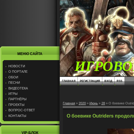
МЕНЮ САЙТА
ИГРОВО
НОВОСТИ
О ПОРТАЛЕ
ОБОИ
ГЛАВНАЯ
РЕГИСТРАЦИЯ
ВХОД
RSS
ПЕСНИ
ВИДЕОТЕКА
ИГРЫ
ПАРТНЁРЫ
Главная
»
2020
»
Июнь
»
28
» О боевике Outri
ПРОЕКТЫ
ВОПРОС-ОТВЕТ
О боевике Outriders продо
КОНТАКТЫ
VIP-БЛОК