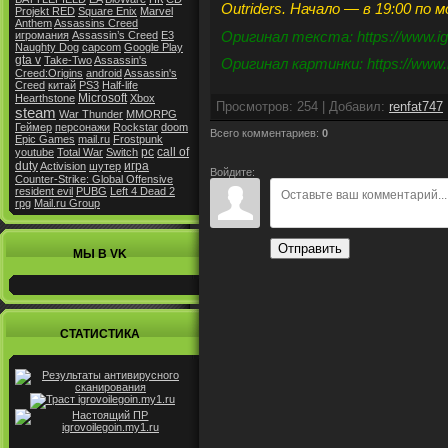
Outriders. Начало — в 19:00 по 
Projekt RED
Square Enix
Marvel
Anthem
Assassins Creed
Оригинал текста: https://www.ig
игромания
Assassin’s Creed
E3
Naughty Dog
capcom
Google Play
gta v
Take-Two
Assassin's
Оригинал картинки: https://www.
Creed:Origins
android
Assassin's
Creed
китай
PS3
Half-life
Microsoft
Hearthstone
Xbox
Просмотров
:
254
|
Добавил
:
renfat747
steam
War Thunder
MMORPG
Геймер
персонажи
Rockstar
doom
Всего комментариев
:
0
Epic Games
mail.ru
Frostpunk
pc
call of
youtube
Total War
Switch
duty
игра
Activision
шутер
Войдите:
Counter-Strike: Global Offensive
resident evil
PUBG
Left 4 Dead 2
rpg
Mail.ru Group
Отправить
МЫ В VK
СТАТИСТИКА