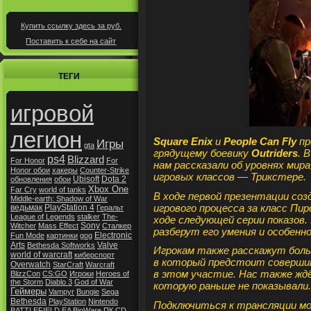
Купить ссылку здесь за
руб.
Поставить к себе на сайт
ТЕГИ
игровой
легион
Square Enix
и
People Can Fly
пр
Игры
gta
грядущему боевику
Outriders
. 
ps4
Blizzard
For Honor
For
нам рассказали об уровнях мир
Honor обои
хакеры
Counter-Strike
игровых классов — Трикстере.
Ubisoft
Dota 2
обновления
обои
Xbox One
Far Cry
world of tanks
В ходе первой презентации со
Middle-earth: Shadow of War
игрового процесса за класс Пир
ведьмак
PlayStation 4
Геральт
League of Legends
stalker
The-
ходе следующей серии показов.
Sony
Witcher
Mass Effect
Сталкер
разберут его умения и особенн
Electronic
Fun Mode
картинки
gog
Arts
Valve
Bethesda Softworks
Игрокам также расскажут боль
world of warcraft
киберспорт
в который предстоит совершит
Overwatch
StarCraft
Warcraft
в этом участие. Нас также ждё
BlizzCon
CS:GO
Игроки
Heroes of
the Storm
Diablo 3
God of War
которую раньше не показывали.
Геймеры
Vampyr
Bungie
Sega
Bethesda
PlayStation
Nintendo
Подключиться к трансляции мо
BATTLEFIELD
EA
BioWare
ПК
CD