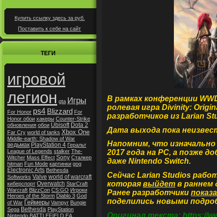
Купить ссылку здесь за
руб.
Поставить к себе на сайт
ТЕГИ
игровой
легион
В рамках конференции WWD
Игры
gta
ролевая игра Divinity: Origina
ps4
Blizzard
For Honor
For
разработчиков из Larian St
Honor обои
хакеры
Counter-Strike
Ubisoft
Dota 2
обновления
обои
Дата выхода пока неизвес
Xbox One
Far Cry
world of tanks
Middle-earth: Shadow of War
Напомним, что изначально Di
ведьмак
PlayStation 4
Геральт
League of Legends
stalker
The-
2017 года на PC, а позже до
Sony
Witcher
Mass Effect
Сталкер
даже Nintendo Switch.
hitman
Fun Mode
картинки
gog
Electronic Arts
Bethesda
Сейчас Larian Studios работа
Valve
world of warcraft
Softworks
которая
выйдет
в раннем 
Overwatch
киберспорт
StarCraft
Warcraft
BlizzCon
CS:GO
Игроки
Ранее разработчики
показ
Heroes of the Storm
Diablo 3
God
поделились новыми подро
Геймеры
of War
Vampyr
Bungie
Bethesda
Sega
PlayStation
Оригинал текста: https://ww
Nintendo
BATTLEFIELD
EA