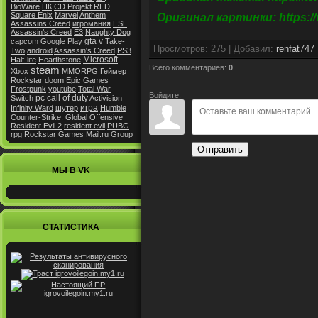
BioWare
ПК
CD Projekt RED
Square Enix
Marvel
Anthem
Оригинал картинки: https://
Assassins Creed
игромания
ESL
Assassin’s Creed
E3
Naughty Dog
gta v
capcom
Google Play
Take-
Просмотров
:
275
|
Добавил
:
renfat747
Two
android
Assassin's Creed
PS3
Microsoft
Half-life
Hearthstone
Всего комментариев
:
0
steam
Xbox
MMORPG
Геймер
Rockstar
doom
Epic Games
Frostpunk
youtube
Total War
Войдите:
pc
call of duty
Switch
Activision
игра
Infinity Ward
шутер
Humble
Counter-Strike: Global Offensive
Resident Evil 2
resident evil
PUBG
rpg
Rockstar Games
Mail.ru Group
Отправить
МЫ В VK
СТАТИСТИКА