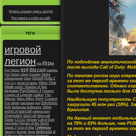
Купить ссылку здесь за
руб.
Поставить к себе на сайт
ТЕГИ
игровой
легион
По подсчётам аналитическо
Игры
gta
после выхода
Call of Duty: Mob
ps4
Blizzard
For Honor
хакеры
For Honor обои
Counter-Strike
По темпам роста игра опер
Ubisoft
Dota 2
обновления
обои
за тот же период времени ска
Xbox One
Far Cry
world of tanks
соответственно.
Однако ко
Middle-earth: Shadow of War
была доступна только для iO
ведьмак
PlayStation 4
Геральт
League of Legends
stalker
The-
Sony
Наибольшую популярность Call
Witcher
Mass Effect
Сталкер
Electronic
Fun Mode
картинки
gog
загрузили 45 млн раз (18%).
За
Arts
Valve
Bethesda Softworks
Бразилия.
world of warcraft
киберспорт
Overwatch
StarCraft
Warcraft
На данный момент мобильный
Diablo
CS:GO
Игроки
Call of Duty
на 78% и 83% больше, чем PUB
картинки
Heroes of the Storm
Геймеры
за тот же период времени с
Diablo 3
God of War
Bethesda
Vampyr
Bungie
Sega
id
Software
PlayStation
Nintendo