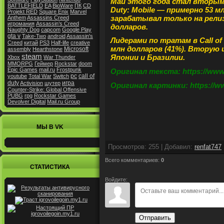
Май этого года стал вторым
BATTLEFIELD
EA
BioWare
ПК
CD
Duty: Mobile — примерно 53 м
Projekt RED
Square Enix
Marvel
зарабатывал только на релиз
Anthem
Assassins Creed
игромания
Assassin’s Creed
долларов.
Naughty Dog
capcom
Google Play
gta v
Take-Two
android
Assassin's
Лидерами по тратам в Call of
Creed
китай
PS3
Half-life
creative
млн долларов (41%).
Вторую 
Microsoft
assembly
Hearthstone
steam
Японии и Бразилии.
Xbox
War Thunder
MMORPG
Геймер
Rockstar
doom
Epic Games
mail.ru
Frostpunk
Оригинал текста: https://www.
pc
call of
youtube
Total War
Switch
duty
игра
Activision
шутер
Оригинал картинки: https://ww
Counter-Strike: Global Offensive
PUBG
rpg
Rockstar Games
Devolver Digital
Mail.ru Group
МЫ В VK
Просмотров
:
255
|
Добавил
:
renfat747
Всего комментариев
:
0
СТАТИСТИКА
Войдите:
Отправить