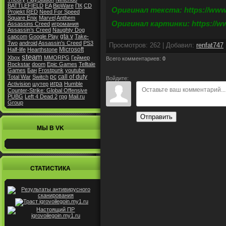
BATTLEFIELD
EA
BioWare
ПК
CD
Оригинал текста: https://www.
Projekt RED
Need For Speed
Square Enix
Marvel
Anthem
Оригинал картинки: https://ww
Assassins Creed
игромания
Assassin’s Creed
Naughty Dog
gta v
capcom
Google Play
Take-
Two
android
Assassin's Creed
PS3
Просмотров
:
262
|
Добавил
:
renfat747
Microsoft
Half-life
Hearthstone
steam
Xbox
MMORPG
Геймер
Всего комментариев
:
0
Rockstar
doom
Epic Games
Telltale
Games
Бан
Frostpunk
youtube
pc
call of duty
Total War
Switch
Войдите:
игра
Activision
шутер
Humble
Counter-Strike: Global Offensive
PUBG
Left 4 Dead 2
rpg
Mail.ru
Group
Отправить
МЫ В VK
СТАТИСТИКА