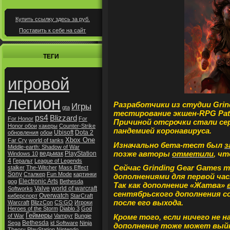
Купить ссылку здесь за
руб.
Поставить к себе на сайт
ТЕГИ
игровой
легион
Разработчики из студии Grin
Игры
gta
тестирование экшен-RPG Path 
ps4
Blizzard
For Honor
For
Причиной отсрочки стали сер
Honor обои
хакеры
Counter-Strike
пандемией коронавируса.
Ubisoft
Dota 2
обновления
обои
Xbox One
Far Cry
world of tanks
Изначально бета-тест был
з
Middle-earth: Shadow of War
позже авторы
отметили
, чт
ведьмак
PlayStation
Windows 10
4
Геральт
League of Legends
Сейчас Grinding Gear Games
stalker
The-Witcher
Mass Effect
Sony
Сталкер
Fun Mode
картинки
дополнениями для первой ча
Electronic Arts
gog
Bethesda
Так как дополнение «Жатва»
Valve
world of warcraft
Softworks
сентябрьского дополнения сос
Overwatch
киберспорт
StarCraft
после его выхода.
Warcraft
BlizzCon
CS:GO
Игроки
Heroes of the Storm
Diablo 3
God
Геймеры
Кроме того, если ничего не 
of War
Vampyr
Bungie
Bethesda
Sega
id Software
Ninja
дополнение тоже может вый
Theory
PlayStation
Nintendo