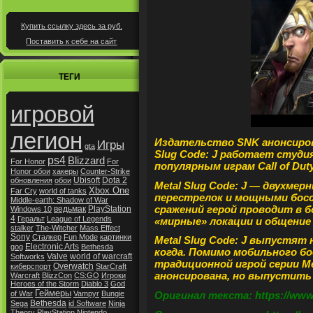
Купить ссылку здесь за
руб.
Поставить к себе на сайт
ТЕГИ
игровой
легион
Издательство SNK анонсировал
Игры
gta
Slug Code: J работает студия
ps4
Blizzard
For Honor
For
популярным играм Call of Duty:
Honor обои
хакеры
Counter-Strike
Ubisoft
Dota 2
обновления
обои
Metal Slug Code: J — двухме
Xbox One
Far Cry
world of tanks
перестрелок и мощными босс
Middle-earth: Shadow of War
сражений герой проводит в б
ведьмак
PlayStation
Windows 10
4
Геральт
League of Legends
«мирные» локации и общение
stalker
The-Witcher
Mass Effect
Sony
Сталкер
Fun Mode
картинки
Metal Slug Code: J выпустят н
Electronic Arts
gog
Bethesda
когда. Помимо мобильного бо
Valve
world of warcraft
Softworks
традиционной игрой серии Met
Overwatch
киберспорт
StarCraft
анонсирована, но выпустить 
Warcraft
BlizzCon
CS:GO
Игроки
Heroes of the Storm
Diablo 3
God
Геймеры
Оригинал текста: https://www.
of War
Vampyr
Bungie
Bethesda
Sega
id Software
Ninja
Theory
PlayStation
Nintendo