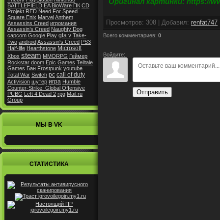
Оригинал картинки: https://ww
BATTLEFIELD
EA
BioWare
ПК
CD
Projekt RED
Need For Speed
Square Enix
Marvel
Anthem
Просмотров
:
308
|
Добавил
:
renfat747
Assassins Creed
игромания
Assassin’s Creed
Naughty Dog
gta v
Всего комментариев
:
0
capcom
Google Play
Take-
Two
android
Assassin's Creed
PS3
Microsoft
Half-life
Hearthstone
Войдите:
steam
Xbox
MMORPG
Геймер
Rockstar
doom
Epic Games
Telltale
Games
Бан
Frostpunk
youtube
pc
call of duty
Total War
Switch
игра
Activision
шутер
Humble
Counter-Strike: Global Offensive
Отправить
PUBG
Left 4 Dead 2
rpg
Mail.ru
Group
МЫ В VK
СТАТИСТИКА