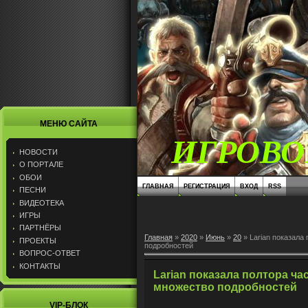
МЕНЮ САЙТА
ИГРОВО
НОВОСТИ
О ПОРТАЛЕ
ОБОИ
ГЛАВНАЯ
РЕГИСТРАЦИЯ
ВХОД
RSS
ПЕСНИ
ВИДЕОТЕКА
ИГРЫ
ПАРТНЁРЫ
Главная
»
2020
»
Июнь
»
20
» Larian показала 
ПРОЕКТЫ
подробностей
ВОПРОС-ОТВЕТ
КОНТАКТЫ
Larian показала полтора часа
множество подробностей
VIP-БЛОК