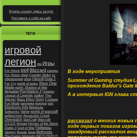
Купить ссылку здесь за
руб.
Поставить к себе на сайт
ТЕГИ
игровой
легион
Игры
gta
ps4
Blizzard
В ходе мероприятия
For Honor
хакеры
For Honor обои
Counter-Strike
cs
Ubisoft
Dota 2
обновления
обои
Summer of Gaming
студия
L
Xbox One
Far Cry
world of tanks
прохождение
Baldur's Gate II
Middle-earth: Shadow of War
ведьмак
PlayStation 4
Геральт
А в интервью
IGN
глава ст
League of Legends
stalker
The-
Sony
Witcher
Mass Effect
Сталкер
Fun Mode
картинки
мордор
gog
Electronic Arts
Bethesda
Valve
world of warcraft
Softworks
киберспорт
Assassins-Creed
Overwatch
StarCraft
Warcraft
рассказал
о многих новых 
CS:GO
Игроки
Heroes of the Storm
ходе первых показов игрок
Геймеры
Diablo 3
God of War
закадровый рассказчик ве
Bethesda
Vampyr
Bungie
Sega
PlayStation
Nintendo
BATTLEFIELD