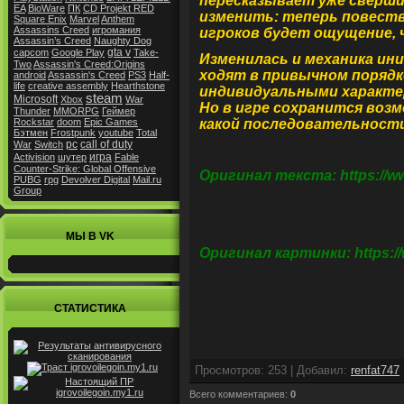
пересказывает уже сверш
EA
BioWare
ПК
CD Projekt RED
изменить: теперь повеств
Square Enix
Marvel
Anthem
Assassins Creed
игромания
игроков будет ощущение,
Assassin’s Creed
Naughty Dog
gta v
capcom
Google Play
Take-
Изменилась и
механика ин
Two
Assassin's Creed:Origins
ходят в привычном порядк
android
Assassin's Creed
PS3
Half-
life
creative assembly
Hearthstone
индивидуальными характер
steam
Microsoft
Xbox
War
Но в игре сохранится воз
Thunder
MMORPG
Геймер
какой последовательност
Rockstar
doom
Epic Games
Бэтмен
Frostpunk
youtube
Total
pc
call of duty
War
Switch
игра
Activision
шутер
Fable
Counter-Strike: Global Offensive
Оригинал текста: https://ww
PUBG
rpg
Devolver Digital
Mail.ru
Group
МЫ В VK
Оригинал картинки: https://
СТАТИСТИКА
Просмотров
:
253
|
Добавил
:
renfat747
Всего комментариев
:
0